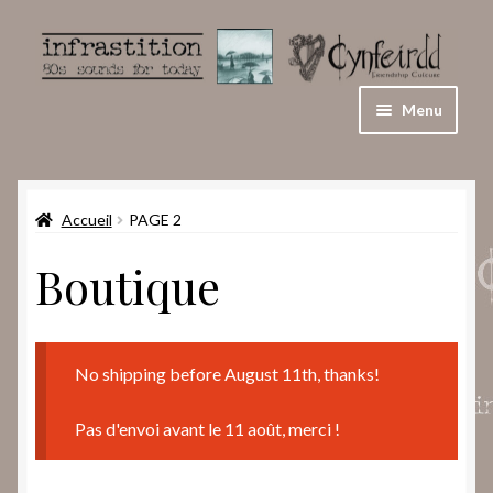
Aller
Aller
à
au
la
contenu
Menu
navigation
Accueil
Accueil
PAGE 2
Conditions générales de vente et politique de
confidentialité
Boutique
Panier
Blog
No shipping before August 11th, thanks!
Mon compte
Pas d'envoi avant le 11 août, merci !
Validation de la commande