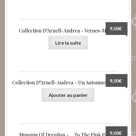
9,00
€
Collection D’Arnell-Andrea ‎- Vernes-Monde
Lire la suite
9,00
€
Collection D’Arnell-Andrea ‎- Un Automne À Loroy
Ajouter au panier
9,00
€
Museum Of Devotion ‎- …To The Pink Period