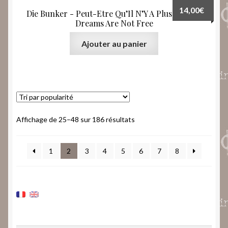
14,00
€
Die Bunker ‎- Peut-Etre Qu’Il N’Y A Plus Rien ? /
Dreams Are Not Free
Ajouter au panier
Trié
Affichage de 25–48 sur 186 résultats
par
popularité
1
2
3
4
5
6
7
8