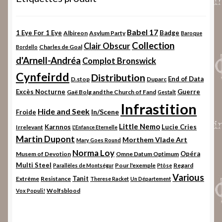
Babel 17
1 Eye For 1 Eye
Badge
Albireon
Asylum Party
Baroque
Collection
Clair Obscur
Charles de Goal
Bordello
d'Arnell-Andréa
Complot Bronswick
Cynfeirdd
Distribution
End of Data
D.stop
Duparc
Excès Nocturne
Guerre
Gaë Bolg and the Church of Fand
Gestalt
Infrastition
Hide and Seek
In/Scene
Froide
Little Nemo
Karnnos
Lucie Cries
Irrelevant
L'Enfance Eternelle
Martin Dupont
Morthem Vlade Art
Mary Goes Round
Norma Loy
Opéra
Musem of Devotion
Omne Datum Optimum
Multi Steel
Pour l'exemple
Regard
Parallèles de Montségur
Ptôse
Various
Tanit
Extrême
Resistance
Therese Racket
Un Département
Wolfsblood
Vox Populi!