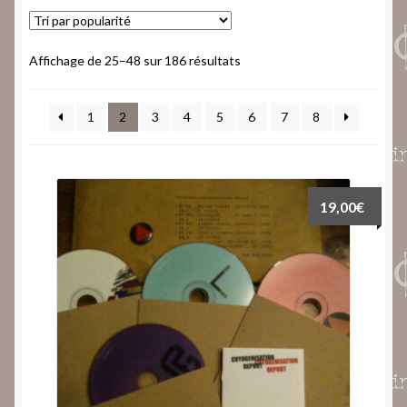
Trié
Affichage de 25–48 sur 186 résultats
par
popularité
1
2
3
4
5
6
7
8
19,00
€