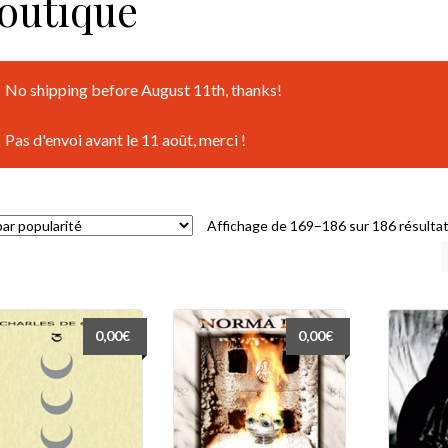
outique
No shipping before August 11th, thanks!
Pas d'envoi avant le 11 août, merci !
Affichage de 169–186 sur 186 résulta
0,00
€
0,00
€