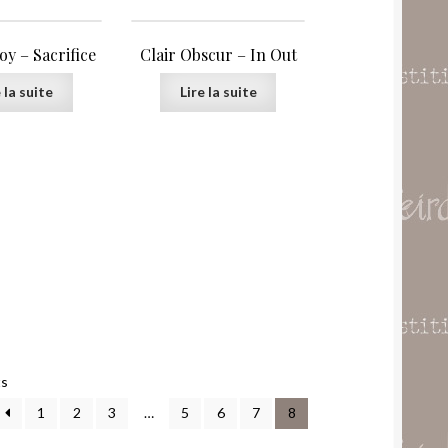
y – Sacrifice
Clair Obscur – In Out
 la suite
Lire la suite
Trié
ts
par
1
2
3
…
5
6
7
8
popularité