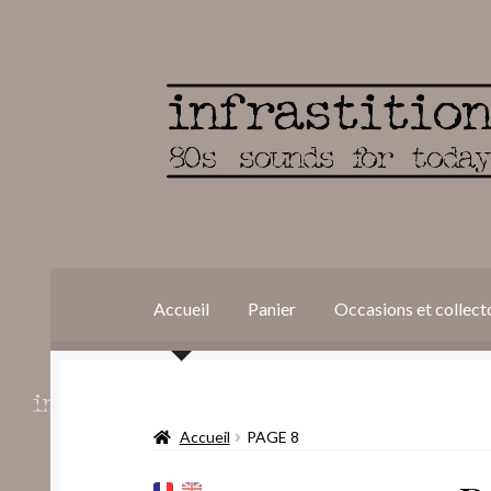
Aller
Aller
à
au
la
contenu
navigation
Accueil
Panier
Occasions et collect
Accueil
Conditions générales de vente et polit
Accueil
PAGE 8
Validation de la commande