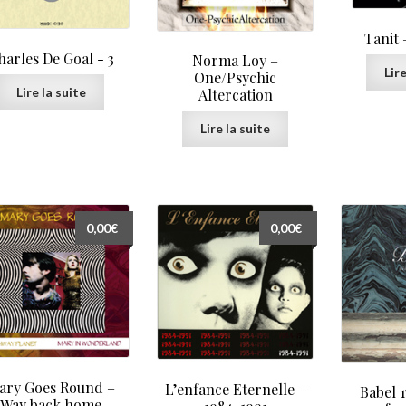
Tanit 
harles De Goal ‎- 3
Norma Loy –
Lire
One/Psychic
Lire la suite
Altercation
Lire la suite
0,00
€
0,00
€
ary Goes Round –
L’enfance Eternelle –
Babel 
Way back home