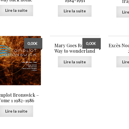
1984-1991
fr
Lire la suite
Lire la suite
Lire
0,00
€
0,00
€
Mary Goes Round –
Excès Noc
Way to wonderland
Lire la suite
Lire
mplot Bronswick –
Tome 1 1982-1986
Lire la suite