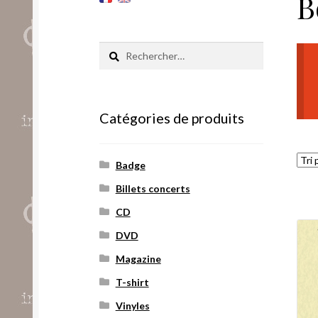
B
Rechercher :
Catégories de produits
Badge
Billets concerts
CD
DVD
Magazine
T-shirt
Vinyles