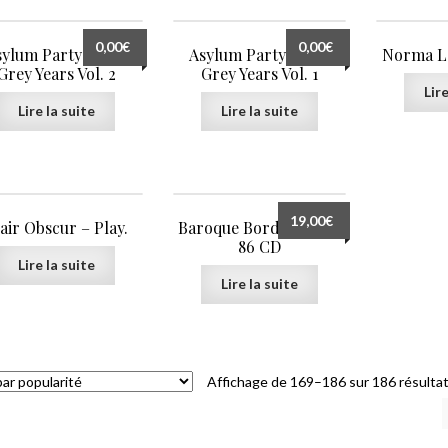
0,00
€
0,00
€
sylum Party – The
Asylum Party – The
Norma Lo
Grey Years Vol. 2
Grey Years Vol. 1
Lire
Lire la suite
Lire la suite
19,00
€
air Obscur – Play.
Baroque Bordello : 83-
86 CD
Lire la suite
Lire la suite
Affichage de 169–186 sur 186 résulta