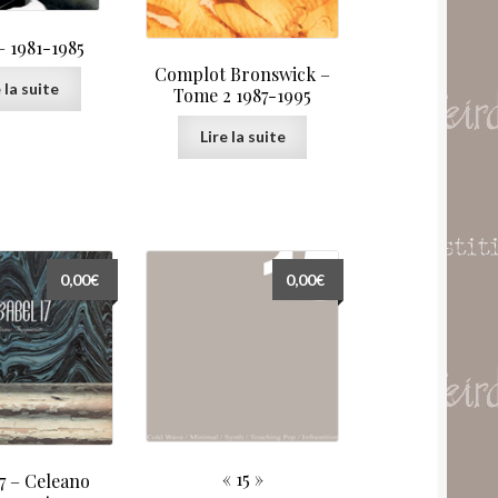
– 1981-1985
Complot Bronswick –
 la suite
Tome 2 1987-1995
Lire la suite
0,00
€
0,00
€
« 15 »
17 – Celeano