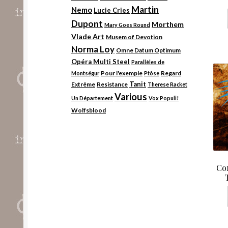
Martin
Nemo
Lucie Cries
Dupont
Morthem
Mary Goes Round
Vlade Art
Musem of Devotion
Norma Loy
Omne Datum Optimum
Opéra Multi Steel
Parallèles de
Pour l'exemple
Regard
Montségur
Ptôse
Tanit
Extrême
Resistance
Therese Racket
Various
Un Département
Vox Populi!
Wolfsblood
Co