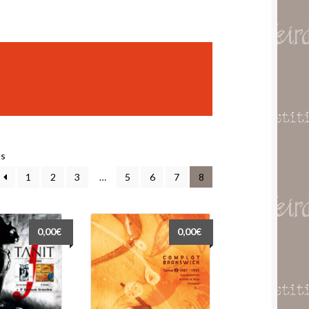
Trié
ts
par
1
2
3
…
5
6
7
8
popularité
0,00
€
0,00
€