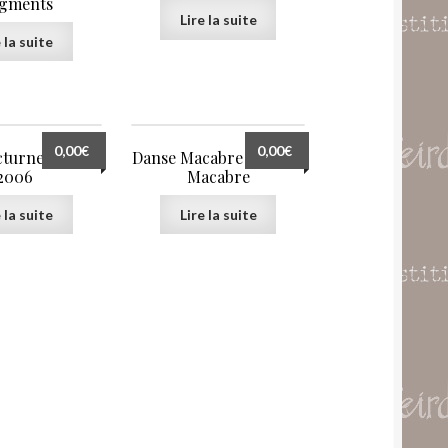
agments
Lire la suite
 la suite
0,00
€
0,00
€
turne – 1986-
Danse Macabre – Danse
2006
Macabre
 la suite
Lire la suite