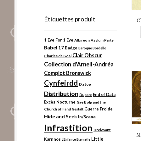
Étiquettes produit
C
1 Eye For 1 Eye
Albireon
Asylum Party
Babel 17
Badge
Baroque Bordello
Clair Obscur
Charles de Goal
Collection d'Arnell-Andréa
Complot Bronswick
Cynfeirdd
D.stop
Distribution
End of Data
Duparc
Excès Nocturne
Gaë Bolg and the
Guerre Froide
Church of Fand
Gestalt
Hide and Seek
In/Scene
Infrastition
Irrelevant
M
Little
Karnnos
L'Enfance Eternelle