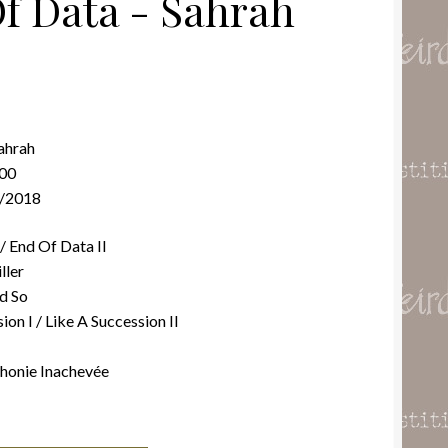
f Data ‎- Sahrah
Sahrah
500
5/2018
/ End Of Data II
ller
d So
ion I / Like A Succession II
phonie Inachevée