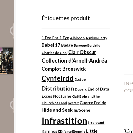
Étiquettes produit
1 Eye For 1 Eye
Albireon
Asylum Party
Babel 17
Badge
Baroque Bordello
Clair Obscur
Charles de Goal
Collection d'Arnell-Andréa
Complot Bronswick
Cynfeirdd
D.stop
IN
Distribution
End of Data
Duparc
CO
Excès Nocturne
Gaë Bolg and the
Guerre Froide
Church of Fand
Gestalt
Hide and Seek
In/Scene
Infrastition
Irrelevant
Vo
Little
Karnnos
L'Enfance Eternelle