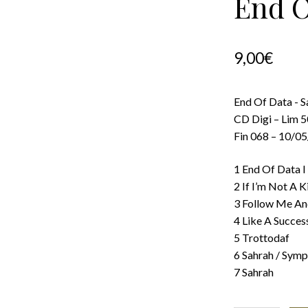
End O
9,00
€
End Of Data ‎- 
CD Digi – Lim 
Fin 068 – 10/0
1 End Of Data I 
2 If I’m Not A Ki
3 Follow Me An
4 Like A Success
5 Trottodaf
6 Sahrah / Sym
7 Sahrah