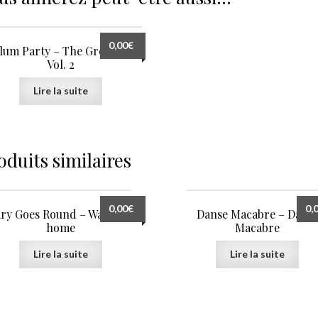
0,00
€
lum Party – The Grey Years
Vol. 2
Lire la suite
oduits similaires
0,00
€
0,
ry Goes Round – Way back
Danse Macabre – Dans
home
Macabre
Lire la suite
Lire la suite