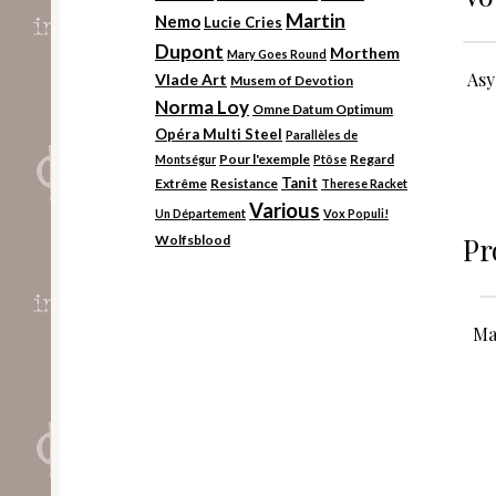
Martin
Nemo
Lucie Cries
Dupont
Morthem
Mary Goes Round
Asy
Vlade Art
Musem of Devotion
Norma Loy
Omne Datum Optimum
Opéra Multi Steel
Parallèles de
Pour l'exemple
Regard
Montségur
Ptôse
Tanit
Extrême
Resistance
Therese Racket
Various
Un Département
Vox Populi!
Pr
Wolfsblood
Ma