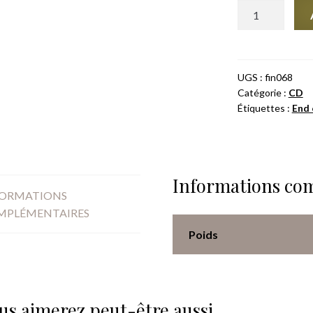
quantité
de
End
Of
Data
UGS :
fin068
Catégorie :
CD
‎-
Étiquettes :
End 
Sahrah
Informations co
FORMATIONS
MPLÉMENTAIRES
Poids
us aimerez peut-être aussi…