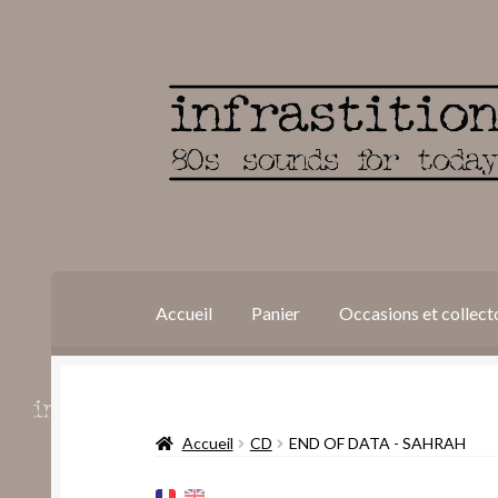
Aller
Aller
à
au
la
contenu
navigation
Accueil
Panier
Occasions et collect
Accueil
Conditions générales de vente et polit
Accueil
CD
END OF DATA ‎- SAHRAH
Validation de la commande