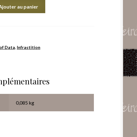
Ajouter au panier
of Data
,
Infrastition
mplémentaires
0,085 kg