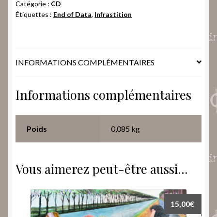
Catégorie :
CD
‎-
Étiquettes :
End of Data
,
Infrastition
Dans
Votre
Monde
+
INFORMATIONS COMPLÉMENTAIRES
10
extra
tracks
Informations complémentaires
Poids
0,085 kg
Vous aimerez peut-être aussi…
15,00
€