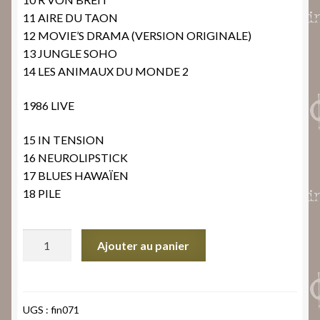
11 AIRE DU TAON
12 MOVIE’S DRAMA (VERSION ORIGINALE)
13 JUNGLE SOHO
14 LES ANIMAUX DU MONDE 2
1986 LIVE
15 IN TENSION
16 NEUROLIPSTICK
17 BLUES HAWAÏEN
18 PILE
quantité
Ajouter au panier
de
End
Of
Data
UGS :
fin071