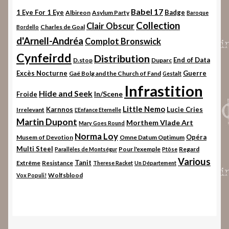
Babel 17
1 Eye For 1 Eye
Badge
Albireon
Asylum Party
Baroque
Collection
Clair Obscur
Charles de Goal
Bordello
d'Arnell-Andréa
Complot Bronswick
Cynfeirdd
Distribution
End of Data
D.stop
Duparc
Excès Nocturne
Guerre
Gaë Bolg and the Church of Fand
Gestalt
Infrastition
Hide and Seek
In/Scene
Froide
Little Nemo
Karnnos
Lucie Cries
Irrelevant
L'Enfance Eternelle
Martin Dupont
Morthem Vlade Art
Mary Goes Round
Norma Loy
Opéra
Musem of Devotion
Omne Datum Optimum
Multi Steel
Pour l'exemple
Regard
Parallèles de Montségur
Ptôse
Various
Tanit
Extrême
Resistance
Therese Racket
Un Département
Wolfsblood
Vox Populi!