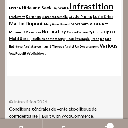
Infrastition
Hide and Seek
In/Scene
Froide
Little Nemo
Karnnos
Lucie Cries
Irrelevant
L'Enfance Eternelle
Martin Dupont
Morthem Vlade Art
Mary Goes Round
Norma Loy
Opéra
Musem of Devotion
Omne Datum Optimum
Multi Steel
Pour l'exemple
Regard
Parallèles de Montségur
Ptôse
Various
Tanit
Extrême
Resistance
Therese Racket
Un Département
Wolfsblood
Vox Populi!
© Infrastition 2026
Conditions générales de vente et politique de
confidentialité
Built with WooCommerce
.
0