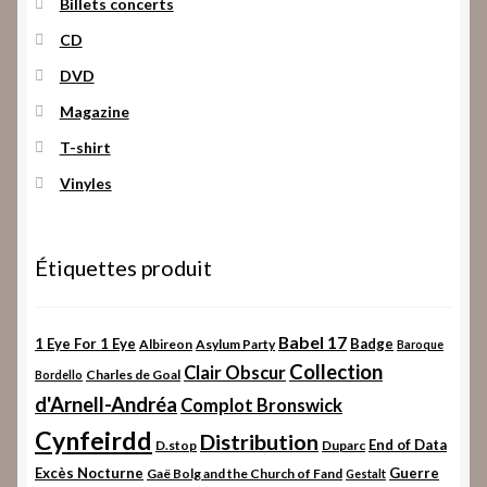
Billets concerts
CD
DVD
Magazine
T-shirt
Vinyles
Étiquettes produit
Babel 17
1 Eye For 1 Eye
Badge
Albireon
Asylum Party
Baroque
Collection
Clair Obscur
Charles de Goal
Bordello
d'Arnell-Andréa
Complot Bronswick
Cynfeirdd
Distribution
End of Data
D.stop
Duparc
Excès Nocturne
Guerre
Gaë Bolg and the Church of Fand
Gestalt