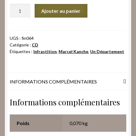
quantité
Ajouter au panier
de
Marcel
Kanche
‎-
UGS :
fin064
Catégorie :
CD
Aimer
Étiquettes :
Infrastition
,
Marcel Kanche
,
Un Département
L'Eunuque
Avant
De
Glauquer
INFORMATIONS COMPLÉMENTAIRES
Informations complémentaires
Poids
0,070 kg