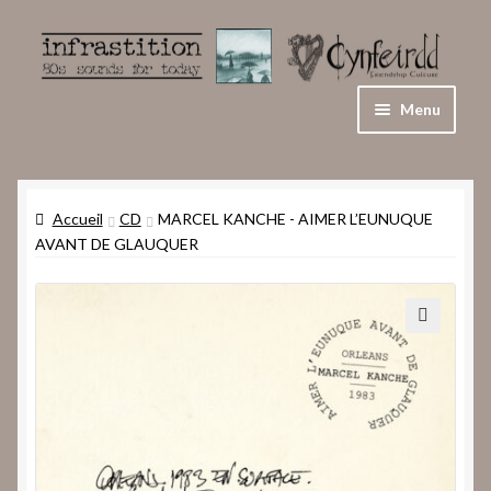
Aller
Aller
à
au
la
contenu
Menu
navigation
Accueil
Accueil
CD
MARCEL KANCHE ‎- AIMER L’EUNUQUE
Conditions générales de vente et politique de
AVANT DE GLAUQUER
confidentialité
Panier
🔍
Blog
Mon compte
Validation de la commande