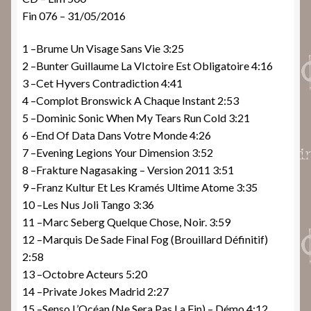
Fin 076 – 31/05/2016
1 –Brume Un Visage Sans Vie 3:25
2 –Bunter Guillaume La VIctoire Est Obligatoire 4:16
3 –Cet Hyvers Contradiction 4:41
4 –Complot Bronswick A Chaque Instant 2:53
5 –Dominic Sonic When My Tears Run Cold 3:21
6 –End Of Data Dans Votre Monde 4:26
7 –Evening Legions Your Dimension 3:52
8 –Frakture Nagasaking – Version 2011 3:51
9 –Franz Kultur Et Les Kramés Ultime Atome 3:35
10 –Les Nus Joli Tango 3:36
11 –Marc Seberg Quelque Chose, Noir. 3:59
12 –Marquis De Sade Final Fog (Brouillard Définitif)
2:58
13 –Octobre Acteurs 5:20
14 –Private Jokes Madrid 2:27
15 –Senso L’Océan (Ne Sera Pas La Fin) – Démo 4:12