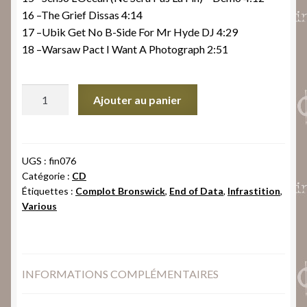
16 –The Grief Dissas 4:14
17 –Ubik Get No B-Side For Mr Hyde DJ 4:29
18 –Warsaw Pact I Want A Photograph 2:51
quantité
Ajouter au panier
de
Transmission
Wave-
West
UGS :
fin076
Catégorie :
CD
Étiquettes :
Complot Bronswick
,
End of Data
,
Infrastition
,
Various
INFORMATIONS COMPLÉMENTAIRES