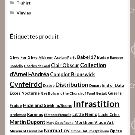
T-shirt
Vinyles
Étiquettes produit
Babel 17
1 Eye For 1 Eye
Badge
Albireon
Asylum Party
Baroque
Collection
Clair Obscur
Charles de Goal
Bordello
d'Arnell-Andréa
Complot Bronswick
Cynfeirdd
Distribution
End of Data
D.stop
Duparc
Excès Nocturne
Guerre
Gaë Bolg and the Church of Fand
Gestalt
Infrastition
Hide and Seek
In/Scene
Froide
Little Nemo
Karnnos
Lucie Cries
Irrelevant
L'Enfance Eternelle
Martin Dupont
Morthem Vlade Art
Mary Goes Round
Norma Loy
Opéra
Musem of Devotion
Omne Datum Optimum